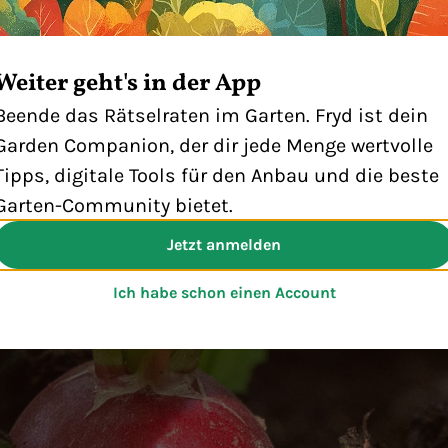
ufgepasst! Wir setzen auf unserer Webseite Cook
Weiter geht's in der App
m Vernaschen, sondern die digitalen Helferlein. S
Beende das Rätselraten im Garten. Fryd ist dein
ufinden, wie unsere Webseite genutzt wird. Wenn 
Garden Companion, der dir jede Menge wertvolle
lickt, freuen sich unsere virtuellen Gartenzwerge 
Tipps, digitale Tools für den Anbau und die beste
re Daten wie ihre eigene Gießkanne zu hüten. In 
Garten-Community bietet.
estimmungen
findet ihr weitere Informationen.
Jetzt anmelden
h nicht
Akzep
Ich habe schon einen Account