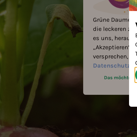
Grüne Daumen, a
die leckeren zu
es uns, herausz
„Akzeptieren“ k
versprechen, eu
Datenschutzb
Das möchte ic