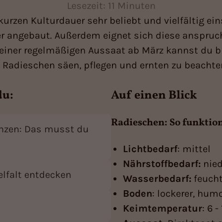
Lesezeit: 11 Minuten
urzen Kulturdauer sehr beliebt und vielfältig ein
er angebaut. Außerdem eignet sich diese anspruc
iner regelmäßigen Aussaat ab März kannst du bis
Radieschen säen, pflegen und ernten zu beachten
du:
Auf einen Blick
Radieschen: So funktion
nzen: Das musst du
Lichtbedarf
: mittel
Nährstoffbedarf:
nied
elfalt entdecken
Wasserbedarf:
feuch
Boden
: lockerer, hum
Keimtemperatur
: 6 -