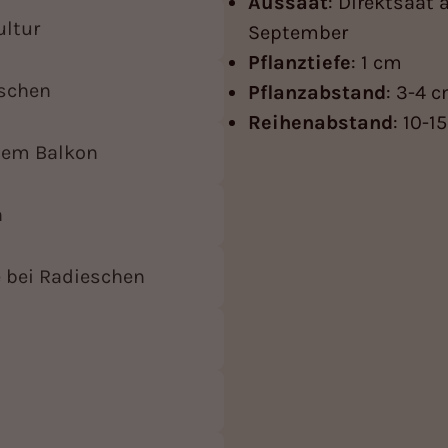
Aussaat
: Direktsaat
ultur
September
Pflanztiefe
: 1 cm
eschen
Pflanzabstand
: 3-4 
Reihenabstand
: 10-1
dem Balkon
n
 bei Radieschen