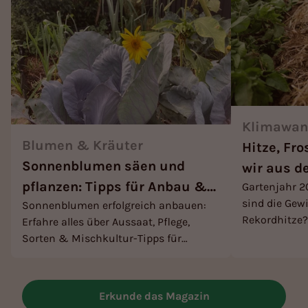
Klimawand
Blumen & Kräuter
Hitze, Fr
Sonnenblumen säen und
wir aus d
pflanzen: Tipps für Anbau &
Gartenjahr 2
lernen kö
sind die Gewi
Sonnenblumen erfolgreich anbauen:
Mischkultur
Rekordhitze?
Erfahre alles über Aussaat, Pflege,
trotzten und 
Sorten & Mischkultur-Tipps für
klimafest ma
prachtvolle Blüten im Garten. Jetzt
lesen!
Erkunde das Magazin