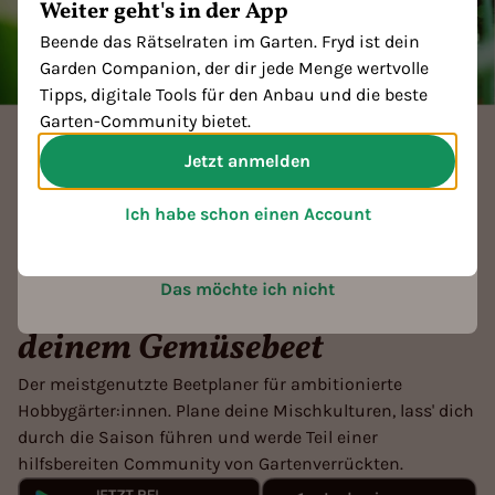
Weiter geht's in der App
Vernaschen, sondern die digitalen Helferlein. Sie
ermöglichen es uns, herauszufinden, wie unsere
Beende das Rätselraten im Garten. Fryd ist dein
Webseite genutzt wird. Wenn ihr auf „Akzeptieren“
Garden Companion, der dir jede Menge wertvolle
klickt, freuen sich unsere virtuellen Gartenzwerge
Tipps, digitale Tools für den Anbau und die beste
und versprechen, eure Daten wie ihre eigene
Garten-Community bietet.
Gießkanne zu hüten. In unseren
Jetzt anmelden
Datenschutzbestimmungen
findet ihr weitere
Informationen.
Ich habe schon einen Account
Akzeptieren
Das möchte ich nicht
Verschenke keinen Platz in
deinem Gemüsebeet
Der meistgenutzte Beetplaner für ambitionierte
Hobbygärter:innen. Plane deine Mischkulturen, lass' dich
durch die Saison führen und werde Teil einer
hilfsbereiten Community von Gartenverrückten.