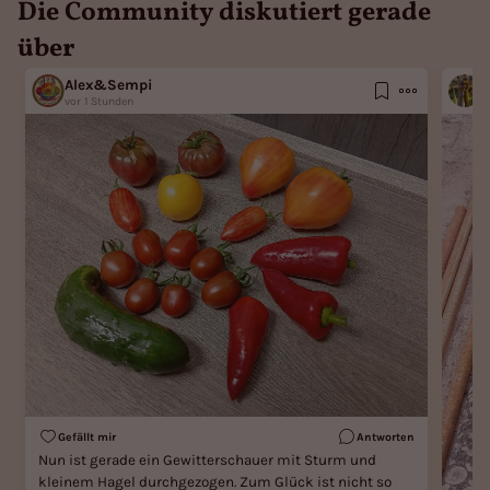
Die Community diskutiert gerade
über
Alex&Sempi
P
vor 1 Stunden
v
Gefällt mir
Antworten
Nun ist gerade ein Gewitterschauer mit Sturm und
kleinem Hagel durchgezogen. Zum Glück ist nicht so