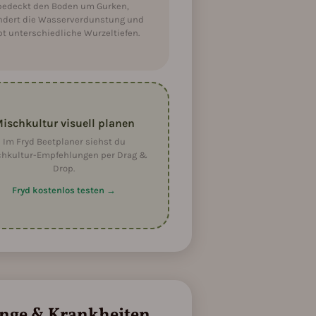
ch, Wasser: mittel, Nährstoffe: mittel)
 bedeckt den Boden um Gurken,
sser: mittel, Nährstoffe: niedrig)
ndert die Wasserverdunstung und
bt unterschiedliche Wurzeltiefen.
 Wasser: mittel, Nährstoffe: niedrig)
mittel, Nährstoffe: hoch)
ischkultur visuell planen
Im Fryd Beetplaner siehst du
hkultur-Empfehlungen per Drag &
Drop.
Fryd kostenlos testen →
inge & Krankheiten