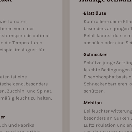
•
Blattläuse
 wie Tomaten,
Kontrolliere deine Pfl
tieren von einer
besonders an jungen T
hstumsperiode optimal
Befall kannst du sie 
nn die Temperaturen
abspülen oder eine Se
eispiel im August für
•
Schnecken
Schütze junge Setzlin
feuchte Bedingungen 
ten ist eine
Eisenphosphatbasis o
tscheidend, besonders
Schneckenbarrieren ka
en, Zucchini und Spinat.
schützen.
hmäßig feucht zu halten,
•
Mehltau
Bei feuchter Witterun
ber
besonders an Gurken u
auch und Paprika
Luftzirkulation und ent