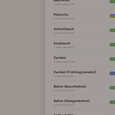
Basilikum
●●●
●●○
●●●
Petersilie
●●○
●●○
●●○
Schnittlauch
●●●
●●●
●●○
Knoblauch
●●●
●●○
●○○
Zwiebel
●●●
●●○
●●○
Zwiebel (Frühlingszwiebel)
●●●
●●○
●●○
Bohne (Buschbohne)
●●●
●●○
●○○
Bohne (Stangenbohne)
●●●
●●○
●○○