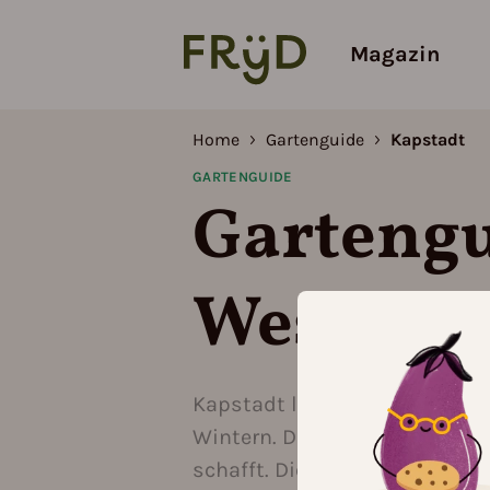
Magazin
Home
Gartenguide
Kapstadt
GARTENGUIDE
Gartengu
Westkap
Kapstadt liegt in einer medi
Wintern. Der Boden ist oft sa
schafft. Die ganzjährige Frost