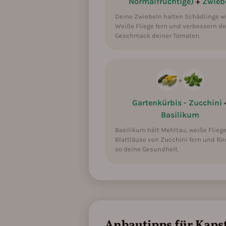
Normalfruchtige)
+
Zwieb
Zwiebel (Frühlingszwiebel): Vorzie
Bohne (Buschbohne): Vorziehen Sep.
Deine Zwiebeln halten Schädlinge wi
Bohne (Stangenbohne): Vorziehen Se
Weiße Fliege fern und verbessern d
Geschmack deiner Tomaten.
Süßkartoffel : Vorziehen Sep. - Ok
+
Gartenkürbis - Zucchini
Basilikum
Basilikum hält Mehltau, weiße Flieg
Blattläuse von Zucchini fern und för
so deine Gesundheit.
Anbautipps für Kaps