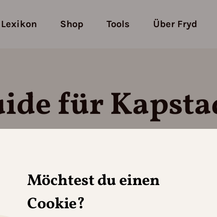
Lexikon
Shop
Tools
Über Fryd
ide für Kapsta
Möchtest du einen
terranen Klimazone (11b) mit warmen, trockenen
ndig bis lehmig und gut durchlässig, was ideale 
Cookie?
freiheit ermöglicht einen vielfältigen Anbau.