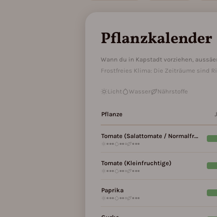
Pflanzkalender
Wann du in Kapstadt vorziehen, aussäe
Frostfreies Klima: Die Zeiträume sind R
Licht
Wasser
Nährstoffe
Pflanze
Pflanzkalender für Kapstadt, Zone 11b
Tomate (Salattomate / Normalfruchtige)
●●●
●●○
●●●
Tomate (Kleinfruchtige)
●●●
●●○
●●●
Paprika
●●●
●●○
●●●