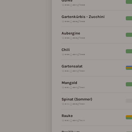
Gurke
●●●
●●○
●●●
Gartenkürbis - Zucchini
●●●
●●●
●●●
Aubergine
●●●
●●●
●●●
Chili
●●●
●●○
●●●
Gartensalat
●●○
●●○
●●○
Mangold
●●○
●●○
●●○
Spinat (Sommer)
●○○
●●●
●●○
Rauke
●●○
●●○
●○○