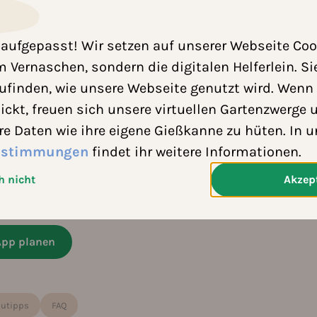
en Zone 11b, kannst du fast ganzjährig pflanzen. G
ufgepasst! Wir setzen auf unserer Webseite Cook
September bis April geerntet werden. Tomaten zi
m Vernaschen, sondern die digitalen Helferlein. S
m von Dezember bis März zu ernten. Zucchini und
ufinden, wie unsere Webseite genutzt wird. Wenn 
is Oktober und Ernte von Dezember bis März.
lickt, freuen sich unsere virtuellen Gartenzwerge 
re Daten wie ihre eigene Gießkanne zu hüten. In 
estimmungen
findet ihr weitere Informationen.
h nicht
Akzep
u kannst ganzjährig gärtnern, der Kalender zeigt die zuverlässigsten Anbau
t West, Hermanus, Franschhoek, Malmesbury
 App planen
utipps
FAQ