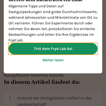
Alte Gemüsesorten und
Vernaschen, sondern die digitalen Helferlein. Sie
Allgemeine Tipps und Daten auf
ermöglichen es uns, herauszufinden, wie unsere
Obstsorten: eine Übersicht
Saatgutpackungen sind grobe Durchschnittswerte,
Webseite genutzt wird. Wenn ihr auf „Akzeptieren“
während Jahreszeiten und Mikroklimata von Ort zu
klickt, freuen sich unsere virtuellen Gartenzwerge
Zuletzt aktualisiert:
30.03.2026
Ort variieren. Führen Sie Experimente durch oder
und versprechen, eure Daten wie ihre eigene
Lesezeit: 12 Minuten
nehmen Sie daran teil, protokollieren Sie einfache
Gießkanne zu hüten. In unseren
75 % der weltweiten Vielfalt an Nutzpflanzen ist
Beobachtungen und teilen Sie Ihre Ergebnisse im
Datenschutzbestimmungen
findet ihr weitere
bereits verloren. In Deutschland sind es beinahe
Fryd Lab.
Informationen.
90 %. Diese Zahlen verdeutlichen, wie wichtig die
Tritt dem Fryd Lab bei
Erhaltung alter Sorten ist. Was das Besondere an
Akzeptieren
alten Gemüse- und Obstsorten, erfährst du in
Weiter lesen
Das möchte ich nicht
diesem Artikel. Zudem erklären wir dir, wie es zu
solch einer Reduzierung der Vielfalt an
Nutzpflanzen kommen konnte.
In diesem Artikel findest du:
Historie der biologischen Vielfalt in der
Landwirtschaft