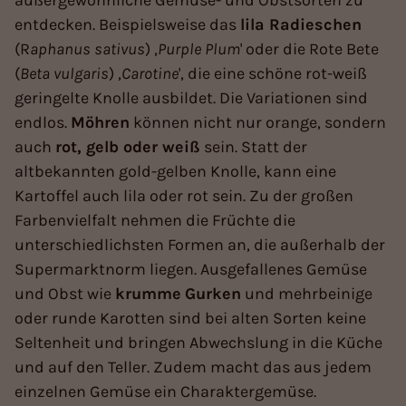
außergewöhnliche Gemüse- und Obstsorten zu
entdecken. Beispielsweise das
lila Radieschen
(R
aphanus
sativus
) ,
Purple Plum
' oder die Rote Bete
(
Beta vulgaris
) ,
Carotine
', die eine schöne rot-weiß
geringelte Knolle ausbildet. Die Variationen sind
endlos.
Möhren
können nicht nur orange, sondern
auch
rot, gelb oder weiß
sein. Statt der
altbekannten gold-gelben Knolle, kann eine
Kartoffel auch lila oder rot sein. Zu der großen
Farbenvielfalt nehmen die Früchte die
unterschiedlichsten Formen an, die außerhalb der
Supermarktnorm liegen. Ausgefallenes Gemüse
und Obst wie
krumme
Gurken
und mehrbeinige
oder runde Karotten sind bei alten Sorten keine
Seltenheit und bringen Abwechslung in die Küche
und auf den Teller. Zudem macht das aus jedem
einzelnen Gemüse ein Charaktergemüse.