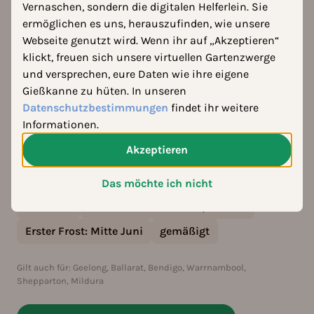
Vernaschen, sondern die digitalen Helferlein. Sie
In Melbourne (Klimazone 10b) beginnt die
ermöglichen es uns, herauszufinden, wie unsere
Hauptpflanzzeit nach dem letzten Frost Mitte
Webseite genutzt wird. Wenn ihr auf „Akzeptieren“
September. Du kannst zum Beispiel Radieschen
klickt, freuen sich unsere virtuellen Gartenzwerge
von September bis März aussäen und von
und versprechen, eure Daten wie ihre eigene
November bis Mai ernten. Tomaten ziehst du am
Gießkanne zu hüten. In unseren
besten von September bis Oktober vor und erntest
Datenschutzbestimmungen
findet ihr weitere
sie von Januar bis Mai, während Mangold von
Informationen.
August bis Oktober vorgezogen wird und von
Akzeptieren
Dezember bis Mai erntereif ist.
Das möchte ich nicht
Zone 10b
Letzter Frost:
Mitte September
Erster Frost:
Mitte Juni
gemäßigt
Gilt auch für: Geelong, Ballarat, Bendigo, Warrnambool,
Shepparton, Mildura