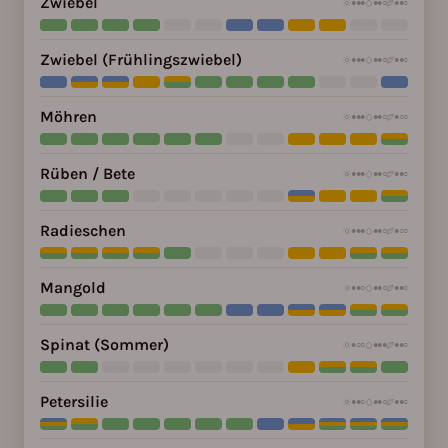
Zwiebel
●●●
●●○
●●○
Zwiebel (Frühlingszwiebel)
●●●
●●○
●●○
Möhren
●●●
●●○
●○○
Rüben / Bete
●●●
●●○
●●○
Radieschen
●●●
●●○
●○○
Mangold
●●○
●●○
●●○
Spinat (Sommer)
●○○
●●●
●●○
Petersilie
●●○
●●○
●●○