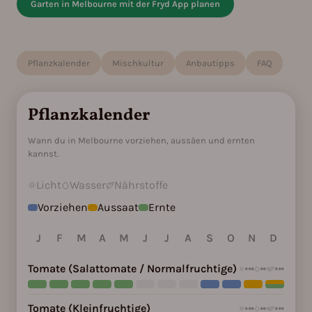
Garten in Melbourne mit der Fryd App planen
Pflanzkalender
Mischkultur
Anbautipps
FAQ
Pflanzkalender
Wann du in Melbourne vorziehen, aussäen und ernten
kannst.
Licht
Wasser
Nährstoffe
Vorziehen
Aussaat
Ernte
J
F
M
A
M
J
J
A
S
O
N
D
Tomate (Salattomate / Normalfruchtige)
●●●
●●○
●●●
Tomate (Kleinfruchtige)
●●●
●●○
●●●