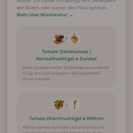
besser: Sie halten Schädlinge fern, verbessern
Möhren: Aussaat Sep. - Dez., Ernte Jan. - Dez. (Licht: hoc
den Boden oder nutzen den Platz optimal.
Rüben / Bete: Vorziehen Sep., Aussaat Sep. - Dez., Ernte Ja
Mehr über Mischkultur →
Radieschen: Aussaat Jan. - Dez., Ernte Jan. - Dez. (Licht:
Mangold: Vorziehen Juli - Okt., Aussaat Sep. - Dez., Ernte 
Spinat (Sommer): Aussaat Sep. - Nov., Ernte Jan. - Dez. (
+
Petersilie: Vorziehen Jan. - Dez., Aussaat Jan. - Dez., Ernte
Schnittlauch: Vorziehen Sep. - Nov., Aussaat Sep. - Dez., 
Tomate (Salattomate /
Dill: Aussaat Jan. - Dez., Ernte Jan. - Dez. (Licht: hoch, Nä
Normalfruchtige)
+
Zwiebel
Koriander: Vorziehen Sep. - Nov., Aussaat Nov. - Dez., Ernt
Deine Zwiebeln halten Schädlinge wie die Weiße
Fliege fern und verbessern den Geschmack
deiner Tomaten.
+
Tomate (Kleinfruchtige)
+
Möhren
Möhren lockern den Boden auf und wirken wie
eine Drainage, was gut für Tomaten ist, da du