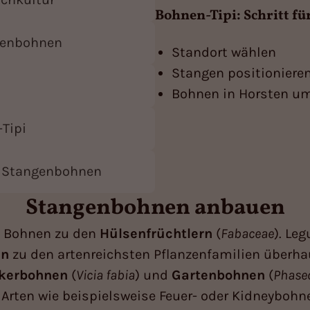
Bohnen-Tipi: Schritt fü
genbohnen
Standort wählen
Stangen positionier
Bohnen in Horsten um
-Tipi
zu Stangenbohnen
Stangenbohnen anbauen
e Bohnen zu den
Hülsenfrüchtlern
(
Fabaceae
). Le
en
zu den artenreichsten Pflanzenfamilien überha
kerbohnen
(
Vicia fabia
) und
Gartenbohnen
(
Phaseo
Arten wie beispielsweise Feuer- oder Kidneybohn