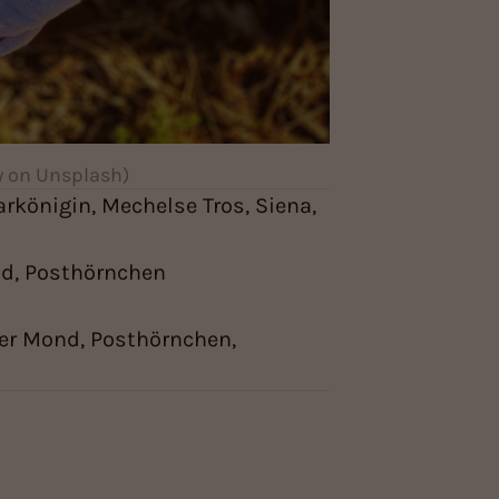
by on Unsplash)
arkönigin, Mechelse Tros, Siena,
ld, Posthörnchen
rter Mond, Posthörnchen,