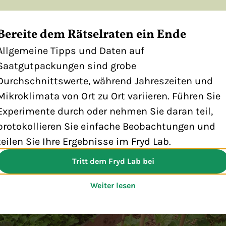
Bereite dem Rätselraten ein Ende
ufgepasst! Wir setzen auf unserer Webseite Cook
m Vernaschen, sondern die digitalen Helferlein. S
Allgemeine Tipps und Daten auf
ufinden, wie unsere Webseite genutzt wird. Wenn 
Saatgutpackungen sind grobe
lickt, freuen sich unsere virtuellen Gartenzwerge 
Durchschnittswerte, während Jahreszeiten und
re Daten wie ihre eigene Gießkanne zu hüten. In 
Mikroklimata von Ort zu Ort variieren. Führen Sie
estimmungen
findet ihr weitere Informationen.
Experimente durch oder nehmen Sie daran teil,
protokollieren Sie einfache Beobachtungen und
h nicht
Akzep
teilen Sie Ihre Ergebnisse im Fryd Lab.
Tritt dem Fryd Lab bei
Weiter lesen