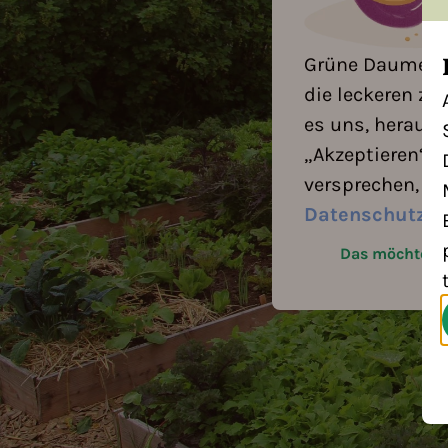
Grüne Daumen, a
die leckeren zu
es uns, herausz
„Akzeptieren“ k
versprechen, eu
Datenschutzb
Das möchte ic