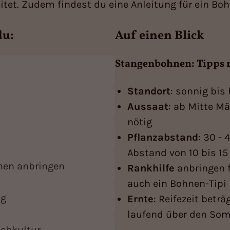
itet. Zudem findest du eine Anleitung für ein Bo
du:
Auf einen Blick
Stangenbohnen: Tipps 
Standort
: sonnig bis
Aussaat
: ab Mitte Mä
nötig
Pflanzabstand
: 30 -
Abstand von 10 bis 1
nen anbringen
Rankhilfe
anbringen f
auch ein Bohnen-Tipi
ng
Ernte
: Reifezeit betr
laufend über den So
chkultur