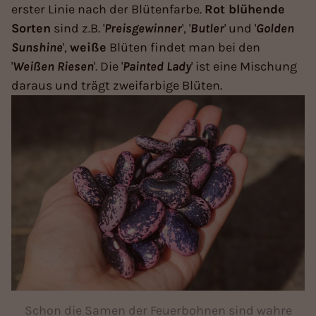
erster Linie nach der Blütenfarbe.
Rot blühende
Sorten
sind z.B. '
Preisgewinner
', '
Butler
' und '
Golden
Sunshine
',
weiße
Blüten findet man bei den
'
Weißen
Riesen
'. Die '
Painted
Lady
' ist eine Mischung
daraus und trägt zweifarbige Blüten.
Schon die Samen der Feuerbohnen sind wahre