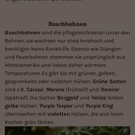
Buschbohnen
Buschbohnen
sind die pflegeleichtesten unter den
Bohnen, sie wachsen nur etwa kniehoch und
benötigen keine Rankhilfe. Ebenso wie Stangen-
und Feuerbohnen stammen sie ursprünglich aus
Mittelamerika und lieben daher wärmere
Temperaturen. Es gibt sie mit grünen, gelben,
gesprenkelte oder violetten Hülsen.
Grüne Sorten
sind z.B. '
Caruso
', '
Marona
' (frühreif) und '
Domino
'
(spätreif). Die Sorten '
Berggold
' und '
Helios
' bilden
gelbe
Hülsen. '
Purple
Teepee
' und '
Purple
King
'
überraschen mit
violetten
Hülsen, die sich beim
Kochen grün färben.