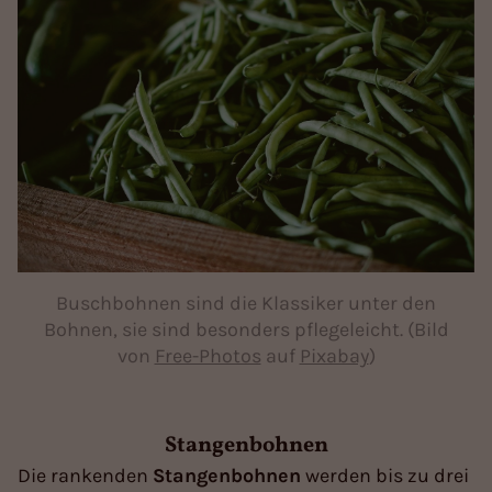
Buschbohnen sind die Klassiker unter den
Bohnen, sie sind besonders pflegeleicht. (Bild
von
Free-Photos
auf
Pixabay
)
Stangenbohnen
Die rankenden
Stangenbohnen
werden bis zu drei