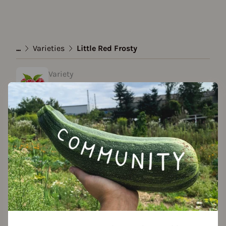
...
Varieties
Little Red Frosty
Variety
Little Red Frosty
created by Johannes37 at 13.06.2023
Add to favorites
Season Overview
J
F
M
A
M
J
J
A
S
O
N
D
1ST YEAR