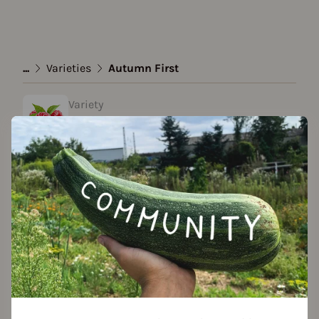
...
Varieties
Autumn First
Variety
Autumn First
created by Lisa at 03.01.2024
Add to favorites
Features
Fruit shape
conical