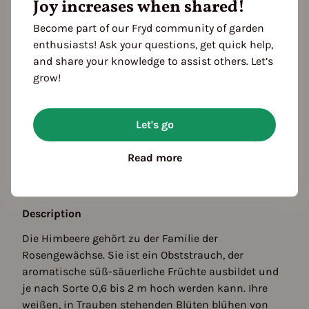
Color
Joy increases when shared!
pink
Become part of our Fryd community of garden
enthusiasts! Ask your questions, get quick help,
and share your knowledge to assist others. Let’s
Season Overview
grow!
J
F
M
A
M
J
J
A
S
O
N
D
1ST YEAR
Planting
Let's go
Harvest
FOLLOWING YEARS
Read more
Harvest
Description
Die Himbeere gehört zu der Familie der
Rosengewächse. Sie ist ein Obststrauch, der
aromatische süß-säuerliche Früchte ausbildet und
je nach Sorte 0,6 bis 2 m hoch werden kann. Ihre
weißen, in Trauben stehenden Blüten blühen von